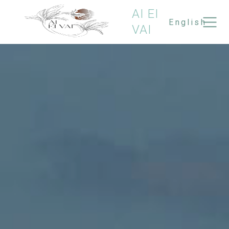
AI EI
English
VAI