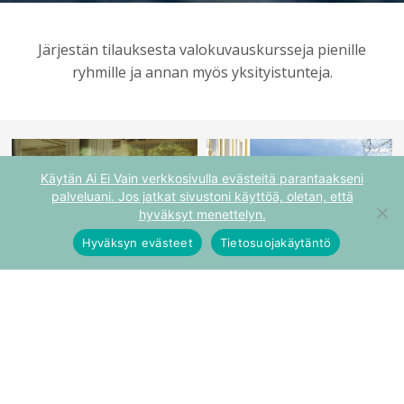
Järjestän tilauksesta valokuvauskursseja pienille
ryhmille ja annan myös yksityistunteja.
Käytän Ai Ei Vain verkkosivulla evästeitä parantaakseni
palveluani. Jos jatkat sivustoni käyttöä, oletan, että
hyväksyt menettelyn.
Hyväksyn evästeet
Tietosuojakäytäntö