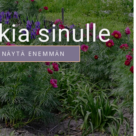
kia sinulle
NÄYTÄ ENEMMÄN