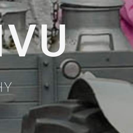
IVU
HY